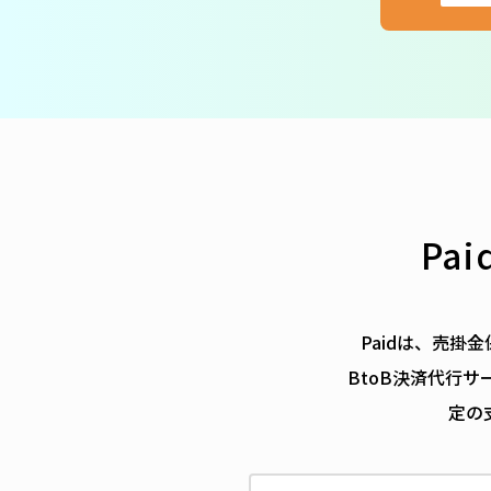
Pa
Paidは、売
BtoB決済代行
定の