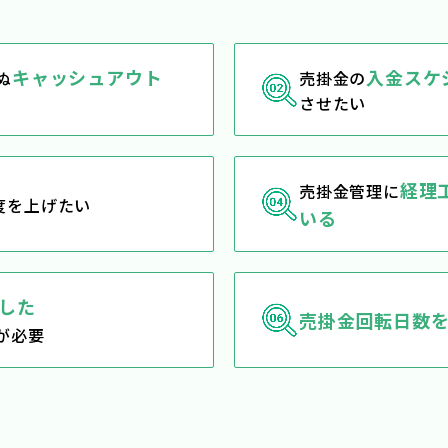
キャッシュアウト
入金スケ
ぬ
売掛金の
させたい
経理
売掛金管理に
度を上げたい
いる
した
売掛金回転日数
が必要