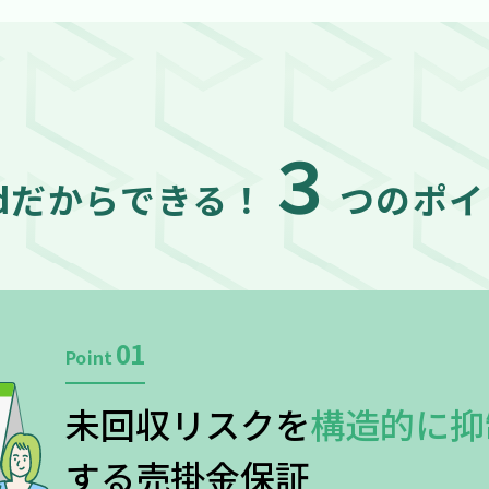
３
idだからできる！
つ
の
ポイ
01
Point
未回収リスクを
構造的に
抑
する売掛金保証