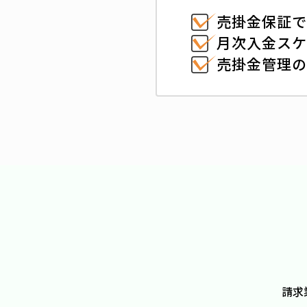
売掛金保証
月次入金スケ
売掛金管理
請求