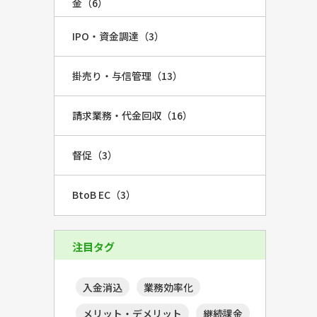
金（6）
IPO・資金調達（3）
掛売り・与信管理（13）
請求業務・代金回収（16）
督促（3）
BtoB EC（3）
注目タグ
入金消込
業務効率化
メリット・デメリット
継続課金