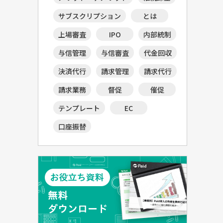
サブスクリプション
とは
上場審査
IPO
内部統制
与信管理
与信審査
代金回収
決済代行
請求管理
請求代行
請求業務
督促
催促
テンプレート
EC
口座振替