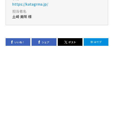
https://katagrma.jp/
担当者名
土崎 美咲 様
B!
はてブ
いいね！
シェア
ポスト