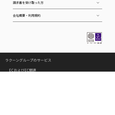
請求書を受け取った方
会社概要・利用規約
ラクーングループのサービス
ECおよびEC関連
スーパーデリバリー
卸・仕入れサイト
国内向けサービス
海外向けサービス（SD export）
COREC
クラウド受注・発注システム