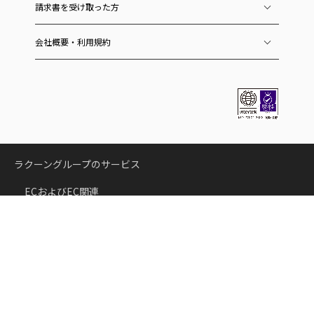
請求書を受け取った方
会社概要・利用規約
ラクーングループのサービス
ECおよびEC関連
スーパーデリバリー
卸・仕入れサイト
国内向けサービス
海外向けサービス（SD export）
COREC
クラウド受注・発注システム