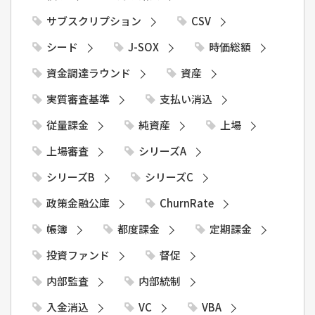
サブスクリプション
CSV
シード
J-SOX
時価総額
資金調達ラウンド
資産
実質審査基準
支払い消込
従量課金
純資産
上場
上場審査
シリーズA
シリーズB
シリーズC
政策金融公庫
ChurnRate
帳簿
都度課金
定期課金
投資ファンド
督促
内部監査
内部統制
入金消込
VC
VBA