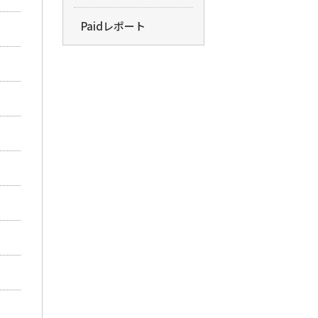
Paidレポート
Paid(�y�C�h)