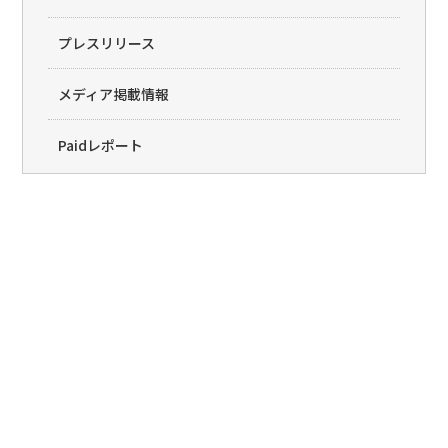
プレスリリース
メディア掲載情報
Paidレポート
Paid(�y�C�h)