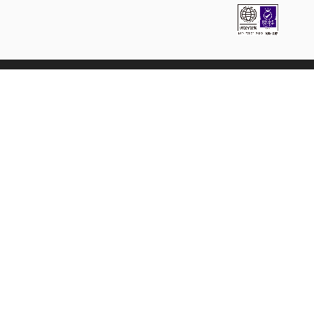
ラクーングループのサービス
ECおよびEC関連
スーパーデリバリー
卸・仕入れサイト
国内向けサービス
海外向けサービス（SD export）
COREC
クラウド受注・発注システム
SDファクトリー
メーカーと工場のマッチングサービス
決済
Paid