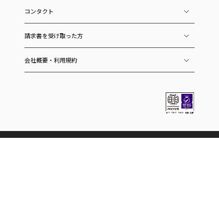
コンタクト
請求書を受け取った方
会社概要・利用規約
ラクーングループのサービス
ECおよびEC関連
スーパーデリバリー
卸・仕入れサイト
国内向けサービス
海外向けサービス（SD export）