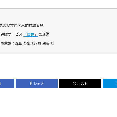
知県名古屋市西区木前町35番地
刷通販サービス
の運営
「良安」
業課：森田 恭史 様 / 谷 朋美 様
！
シェア
ポスト