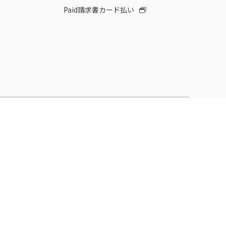
Paid請求書カード払い
RIHO
ット完結型の売掛保証