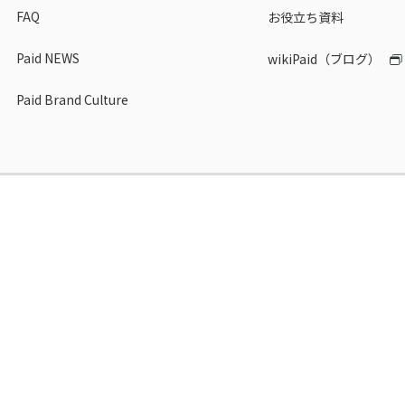
FAQ
お役立ち資料
Paid NEWS
wikiPaid（ブログ）
Paid Brand Culture
報セキュリティ基本方針
決済
保証
Paid
U
BtoB掛売り決済
ネ