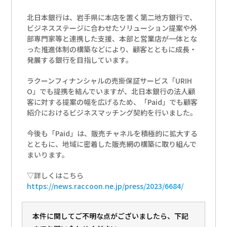
北日本銀行は、岩手県に本店を置く第二地方銀行で、
ビジネスステージに合わせたソリューション提案や外
部専門家等と連携した支援、本部と営業店が一体とな
った推進体制の構築などにより、顧客とともに成長・
発展する銀行を目指しています。
ラクーンフィナンシャルの売掛保証サービス「URIH
O」でも提携を結んでいますが、北日本銀行の法人顧
客に対する提案の幅を広げるため、「Paid」でも顧客
紹介におけるビジネスマッチング契約を行いました。
今後も「Paid」は、販売チャネルを積極的に拡大する
とともに、地域に密着した販売網の構築に取り組んで
まいります。
▽詳しくはこちら
https://news.raccoon.ne.jp/press/2023/6684/
本件に関してご不明な点がございましたら、下記