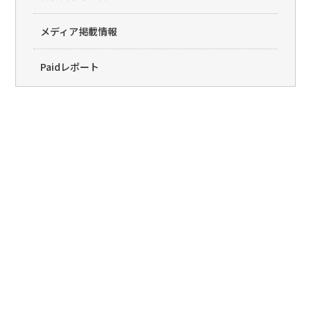
メディア掲載情報
Paidレポート
Paid(�y�C�h)