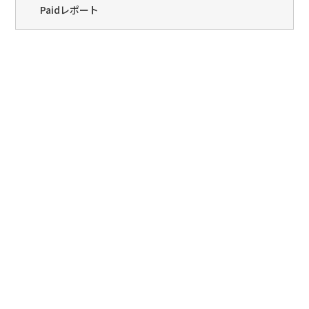
Paidレポート
Paid(�y�C�h)