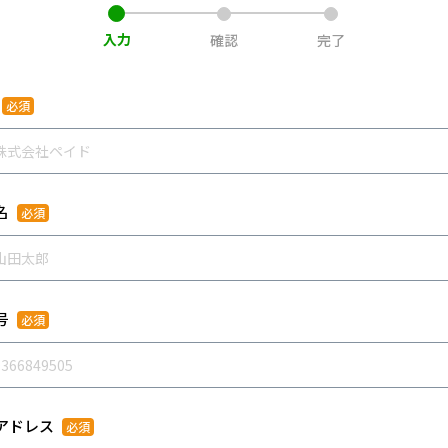
入力
確認
完了
名
号
アドレス