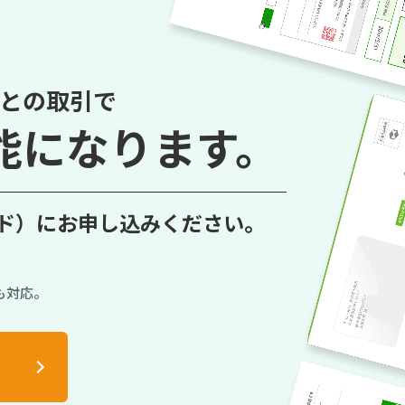
omとの取引で
能に
なります。
イド）に
お申し込みください。
も対応。