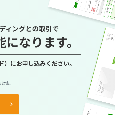
ディングとの取引で
能に
なります。
イド）に
お申し込みください。
も対応。